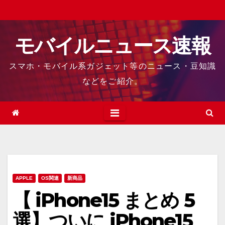
Skip
to
content
モバイルニュース速報
スマホ・モバイル系ガジェット等のニュース・豆知識
などをご紹介。
APPLE
OS関連
新商品
【 iPhone15 まとめ 5
選】ついに iPhone15