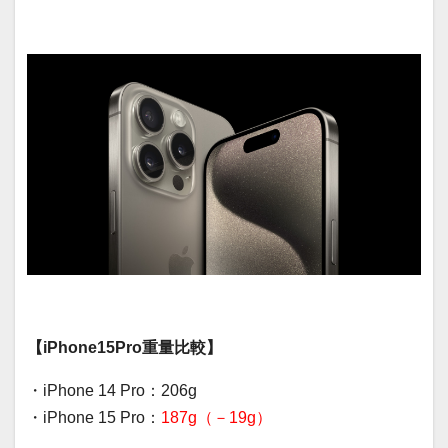
【iPhone15Pro重量比較】
・iPhone 14 Pro：206g
・iPhone 15 Pro：
187g（－19g）