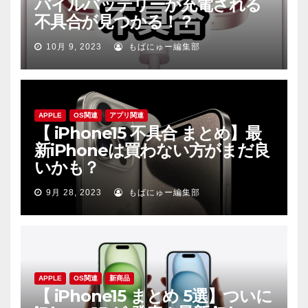
バイルバッテリーが充電される
不具合が見つかる！？
10月 9, 2023
もばにゅー編集部
APPLE
OS関連
アプリ関連
【 iPhone15 不具合 まとめ】最
新iPhoneは買わない方がまだ良
いかも？
9月 28, 2023
もばにゅー編集部
APPLE
OS関連
新商品
【 iPhone15 まとめ 5選】ついに