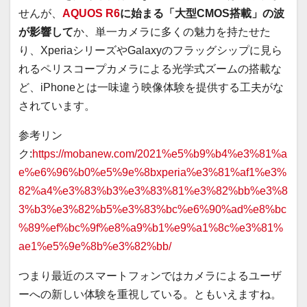
せんが、
AQUOS R6
に始まる「大型CMOS搭載」の波
が影響して
か、単一カメラに多くの魅力を持たせた
り、XperiaシリーズやGalaxyのフラッグシップに見ら
れるペリスコープカメラによる光学式ズームの搭載な
ど、iPhoneとは一味違う映像体験を提供する工夫がな
されています。
参考リン
ク:
https://mobanew.com/2021%e5%b9%b4%e3%81%a
e%e6%96%b0%e5%9e%8bxperia%e3%81%af1%e3%
82%a4%e3%83%b3%e3%83%81%e3%82%bb%e3%8
3%b3%e3%82%b5%e3%83%bc%e6%90%ad%e8%bc
%89%ef%bc%9f%e8%a9%b1%e9%a1%8c%e3%81%
ae1%e5%9e%8b%e3%82%bb/
つまり最近のスマートフォンではカメラによるユーザ
ーへの新しい体験を重視している。ともいえますね。