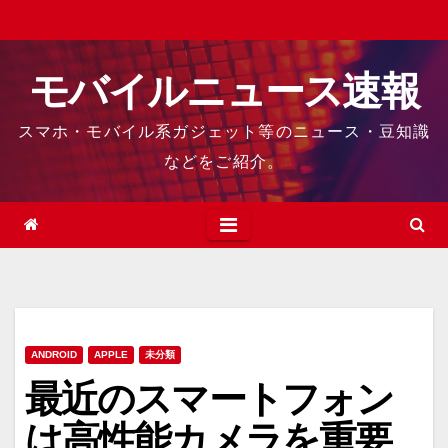
Skip
to
content
モバイルニュース速報
スマホ・モバイル系ガジェット等のニュース・豆知識
などをご紹介。
ANDROID
APPLE
未分類
最近のスマートフォン
は高性能カメラを重要