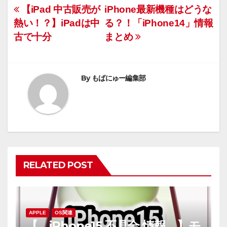
投
【iPad 中古販売が
iPhone最新機種はどうな
熱い！？】iPadは中
る？！「iPhone14」情報
稿
古で十分
まとめ
ナ
ビ
By
もばにゅー編集部
ゲ
ー
シ
ョ
RELATED POST
ン
APPLE
OS関連
【 iPhone15 不具合 情報 】モ