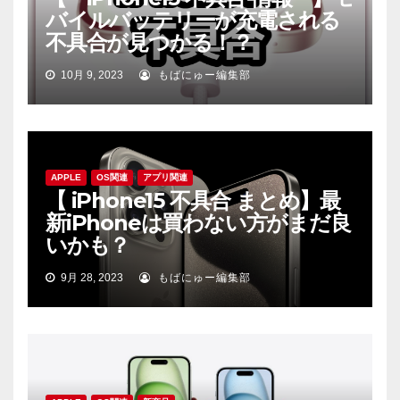
バイルバッテリーが充電される
不具合が見つかる！？
10月 9, 2023
もばにゅー編集部
APPLE
OS関連
アプリ関連
【 iPhone15 不具合 まとめ】最
新iPhoneは買わない方がまだ良
いかも？
9月 28, 2023
もばにゅー編集部