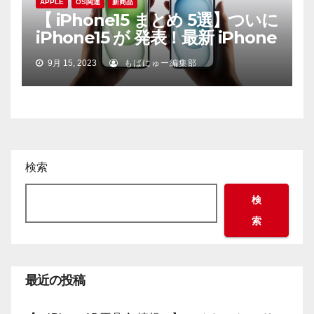
APPLE
OS関連
新商品
【 iPhone15 まとめ 5選】ついに
iPhone15 が 発表！最新 iPhone
9月 15, 2023
もばにゅー編集部
検索
検
索
最近の投稿