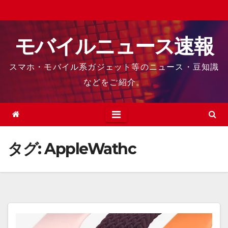
Skip
to
content
モバイルニュース速報
スマホ・モバイル系ガジェット等のニュース・豆知識
などをご紹介。
タグ:
AppleWathc