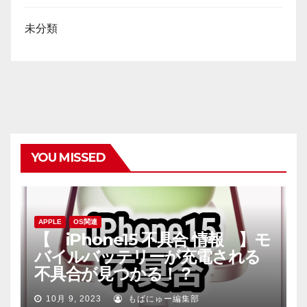
未分類
YOU MISSED
APPLE
OS関連
【 iPhone15 不具合 情報 】モ
バイルバッテリーが充電される
不具合が見つかる！？
10月 9, 2023
もばにゅー編集部