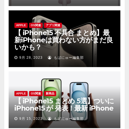
APPLE
OS関連
アプリ関連
【 iPhone15 不具合 まとめ】最
新iPhoneは買わない方がまだ良
いかも？
9月 28, 2023
もばにゅー編集部
APPLE
OS関連
新商品
【 iPhone15 まとめ 5選】ついに
iPhone15 が 発表！最新 iPhone
9月 15, 2023
もばにゅー編集部