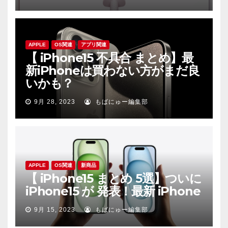
APPLE
OS関連
アプリ関連
【 iPhone15 不具合 まとめ】最
新iPhoneは買わない方がまだ良
いかも？
9月 28, 2023
もばにゅー編集部
APPLE
OS関連
新商品
【 iPhone15 まとめ 5選】ついに
iPhone15 が 発表！最新 iPhone
9月 15, 2023
もばにゅー編集部