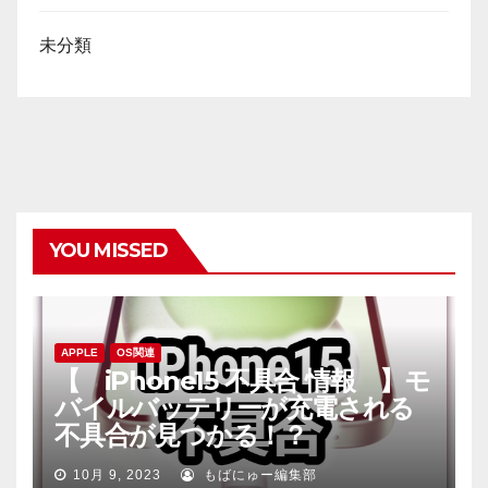
未分類
YOU MISSED
APPLE
OS関連
【 iPhone15 不具合 情報 】モ
バイルバッテリーが充電される
不具合が見つかる！？
10月 9, 2023
もばにゅー編集部